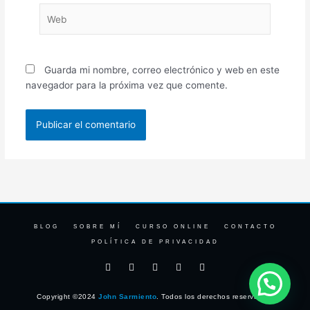
Web
Guarda mi nombre, correo electrónico y web en este
navegador para la próxima vez que comente.
BLOG
SOBRE MÍ
CURSO ONLINE
CONTACTO
POLÍTICA DE PRIVACIDAD
F
I
T
Y
L
a
n
w
o
i
c
s
i
u
n
e
t
t
t
k
Copyright ©2024
John Sarmiento
. Todos los derechos reservados.
b
a
t
u
e