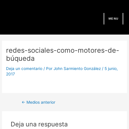
Ir
al
contenido
MENU
Navegación
de
redes-sociales-como-motores-de-
entradas
búqueda
Deja un comentario
/ Por
John Sarmiento González
/
5 junio,
2017
←
Medios anterior
Deja una respuesta