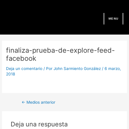
Ir
al
contenido
MENU
Navegación
de
finaliza-prueba-de-explore-feed-
entradas
facebook
Deja un comentario
/ Por
John Sarmiento González
/
6 marzo,
2018
←
Medios anterior
Deja una respuesta