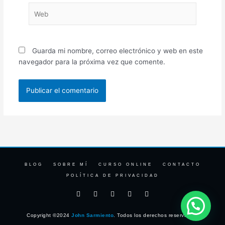
Web
Guarda mi nombre, correo electrónico y web en este
navegador para la próxima vez que comente.
BLOG
SOBRE MÍ
CURSO ONLINE
CONTACTO
POLÍTICA DE PRIVACIDAD
F
I
T
Y
L
a
n
w
o
i
c
s
i
u
n
e
t
t
t
k
Copyright ©2024
John Sarmiento
. Todos los derechos reservados.
b
a
t
u
e