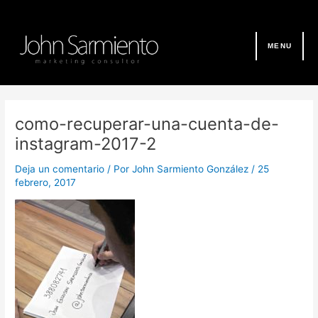
Ir
al
contenido
MENU
Navegación
de
como-recuperar-una-cuenta-de-
entradas
instagram-2017-2
Deja un comentario
/ Por
John Sarmiento González
/
25
febrero, 2017