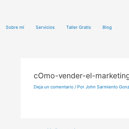
Ir
al
contenido
Sobre mí
Servicios
Taller Gratis
Blog
Navegación
de
cOmo-vender-el-marketing
entradas
Deja un comentario
/ Por
John Sarmiento Gon