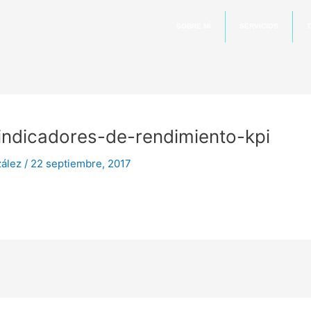
SOBRE MÍ
SERVICIOS
T
-indicadores-de-rendimiento-kpi
zález
/
22 septiembre, 2017