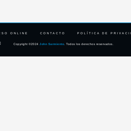
RSO ONLINE
CONTACTO
POLÍTICA DE PRIVAC
L
Copyright ©2024
John Sarmiento
. Todos los derechos reservados.
i
n
k
e
d
i
n