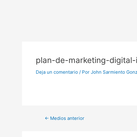
Ir
al
contenido
Navegación
de
plan-de-marketing-digital
entradas
Deja un comentario
/ Por
John Sarmiento Gon
←
Medios anterior