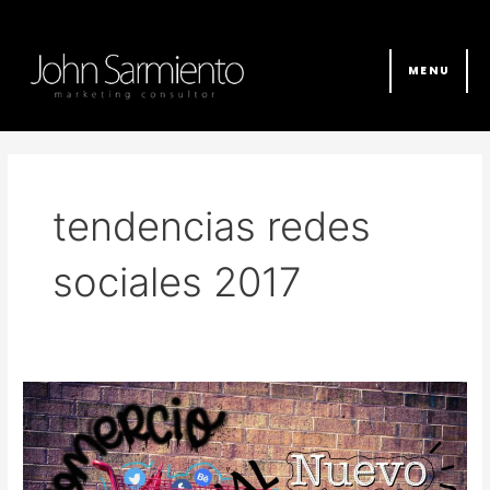
Ir
al
contenido
MENU
tendencias redes
sociales 2017
El
comercio
social
ofrece
nuevas