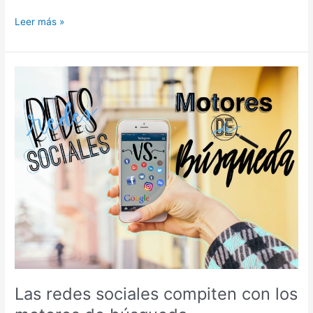
Leer más »
Las
redes
sociales
compiten
con
los
motores
de
búsqueda
Las redes sociales compiten con los