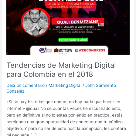
Marketing
Digital
para
Colombia
en
el
2018
Tendencias de Marketing Digital
para Colombia en el 2018
Deja un comentario
/
Marketing Digital
/
John Sarmiento
González
«Si no hay historias que contar, no hay nada que hacer en
internet.» @ouali No se cuantas veces he escuchado esto,
pero en definitiva si no lo estás poniendo en práctica, estás
perdiendo una gran oportunidad de conectar con tu público
objetivo. Y para no ser de este post la excepción, les contaré
mi pequeña […]