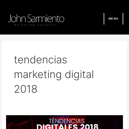
Ir
al
contenido
MENU
tendencias
marketing digital
2018
Tendencias
de