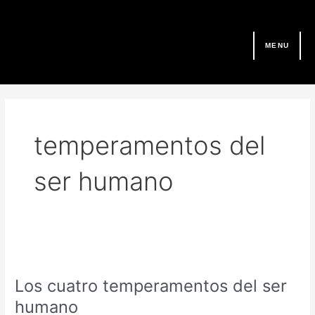
Ir
al
contenido
MENU
temperamentos del
ser humano
Los
cuatro
Los cuatro temperamentos del ser
temperamentos
del
humano
ser