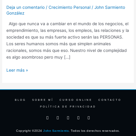
humano
Deja un comentario
/
Crecimiento Personal
/
John Sarmiento
González
Algo que nunca va a cambiar en el mundo de los negocios, el
emprendimiento, las empresas, los empleos, las relaciones y la
sociedad es que su más fuerte activo serán las PERSONAS.
Los seres humanos somos más que simplen animales
racionales, somos más que eso. Nuestro nivel de complejidad
es algo asombroso pero muy […]
Leer más »
BLOG
SOBRE MÍ
CURSO ONLINE
CONTACTO
POLÍTICA DE PRIVACIDAD
F
I
T
Y
L
a
n
w
o
i
c
s
i
u
n
e
t
t
t
k
Copyright ©2024
John Sarmiento
. Todos los derechos reservados.
b
a
t
u
e