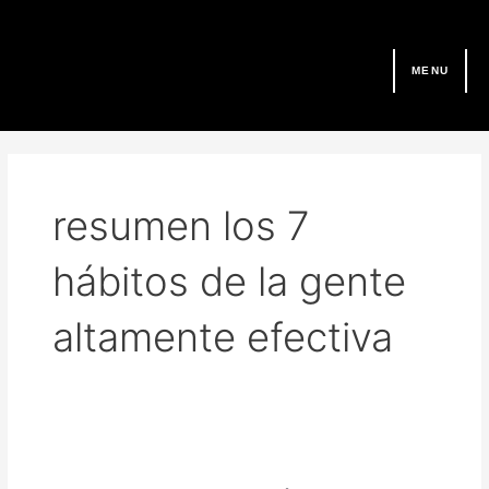
Ir
al
contenido
MENU
resumen los 7
hábitos de la gente
altamente efectiva
Mi
Resumen: