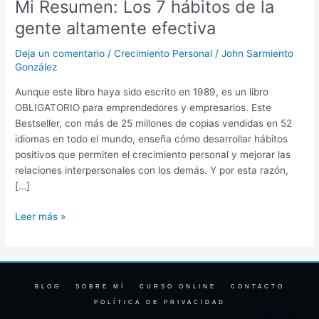
Mi Resumen: Los 7 hábitos de la
Los
7
gente altamente efectiva
hábitos
de
Deja un comentario
/
Crecimiento Personal
/
John Sarmiento
la
González
gente
Aunque este libro haya sido escrito en 1989, es un libro
altamente
OBLIGATORIO para emprendedores y empresarios. Este
efectiva
Bestseller, con más de 25 millones de copias vendidas en 52
idiomas en todo el mundo, enseña cómo desarrollar hábitos
positivos que permiten el crecimiento personal y mejorar las
relaciones interpersonales con los demás. Y por esta razón,
[…]
Leer más »
BLOG
SOBRE MÍ
CURSO ONLINE
CONTACTO
POLÍTICA DE PRIVACIDAD