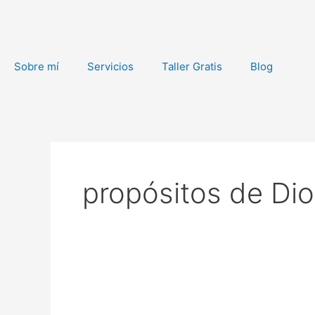
Ir
al
contenido
Sobre mí
Servicios
Taller Gratis
Blog
propósitos de Di
No
busquemos