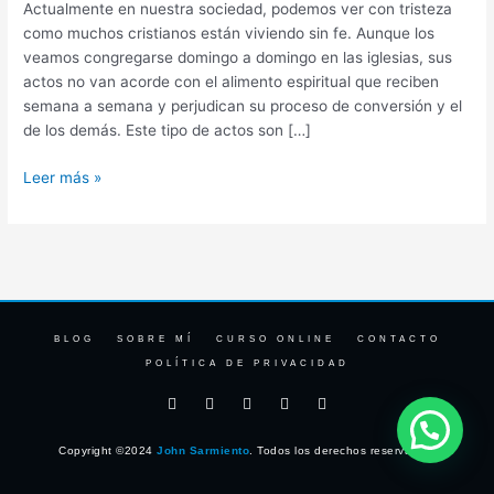
Actualmente en nuestra sociedad, podemos ver con tristeza
que
como muchos cristianos están viviendo sin fe. Aunque los
los
veamos congregarse domingo a domingo en las iglesias, sus
nuestros
actos no van acorde con el alimento espiritual que reciben
semana a semana y perjudican su proceso de conversión y el
de los demás. Este tipo de actos son […]
Leer más »
BLOG
SOBRE MÍ
CURSO ONLINE
CONTACTO
POLÍTICA DE PRIVACIDAD
F
I
T
Y
L
a
n
w
o
i
c
s
i
u
n
e
t
t
t
k
Copyright ©2024
John Sarmiento
. Todos los derechos reservados.
b
a
t
u
e
o
g
e
b
d
o
r
r
e
i