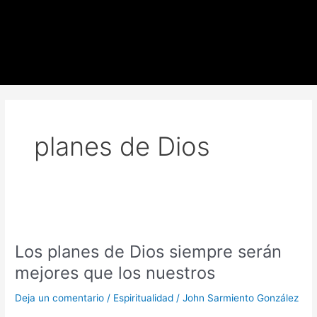
Ir
al
contenido
planes de Dios
Los
planes
Los planes de Dios siempre serán
de
Dios
mejores que los nuestros
siempre
serán
Deja un comentario
/
Espiritualidad
/
John Sarmiento González
mejores