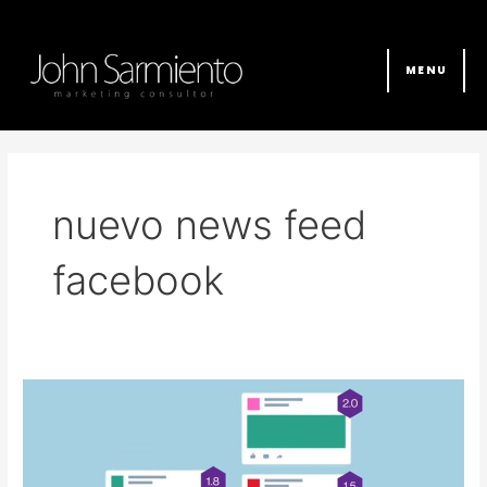
Ir
al
contenido
MENU
nuevo news feed
facebook
¿Cómo
funciona
el
nuevo
News