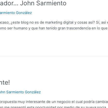
ñador… John Sarmiento
armiento González
acaso, ¿este blog no es de marketing digital y cosas así? Sí, as
omo ser humano y que han tenido gran trascendencia en lo que 
nte!
ohn Sarmiento González
a propuesta muy interesante de un negocio el cual podría cambia
 me presentó esta oportunidad por medio de su nueva socia, el