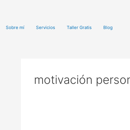
Ir
al
contenido
Sobre mí
Servicios
Taller Gratis
Blog
motivación perso
Erase
una