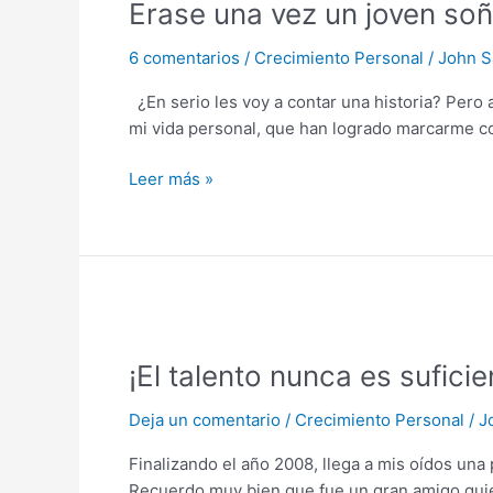
Erase una vez un joven so
vez
un
6 comentarios
/
Crecimiento Personal
/
John S
joven
soñador…
¿En serio les voy a contar una historia? Pero 
John
mi vida personal, que han logrado marcarme c
Sarmiento
Leer más »
¡El
talento
¡El talento nunca es suficie
nunca
es
Deja un comentario
/
Crecimiento Personal
/
J
suficiente!
Finalizando el año 2008, llega a mis oídos un
Recuerdo muy bien que fue un gran amigo quien