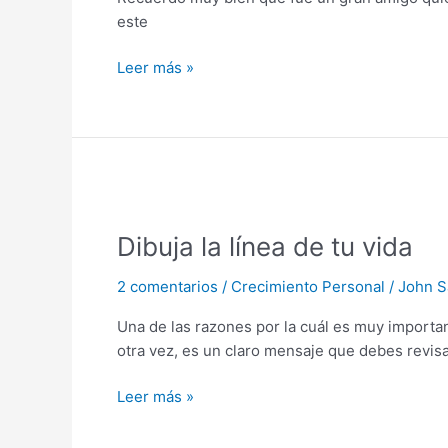
este
Leer más »
Dibuja
la
Dibuja la línea de tu vida
línea
de
2 comentarios
/
Crecimiento Personal
/
John S
tu
vida
Una de las razones por la cuál es muy importan
otra vez, es un claro mensaje que debes revis
Leer más »