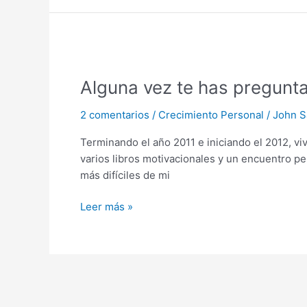
Alguna
vez
Alguna vez te has pregunta
te
has
2 comentarios
/
Crecimiento Personal
/
John S
preguntado:
¿Quién
Terminando el año 2011 e iniciando el 2012, vi
eres
varios libros motivacionales y un encuentro p
y
más difíciles de mi
cuál
es
Leer más »
tu
propósito
en
este
mundo?