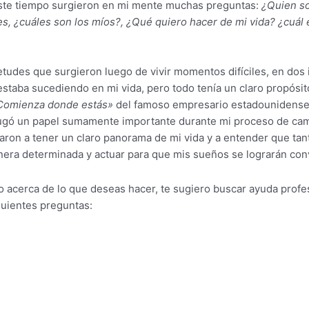
e este tiempo surgieron en mi mente muchas preguntas:
¿Quien so
es, ¿cuáles son los míos?, ¿Qué quiero hacer de mi vida? ¿cuál
udes que surgieron luego de vivir momentos difíciles, en dos
staba sucediendo en mi vida, pero todo tenía un claro propósit
Comienza donde estás»
del famoso empresario estadounidens
ugó un papel sumamente importante durante mi proceso de camb
udaron a tener un claro panorama de mi vida y a entender que 
era determinada y actuar para que mis sueños se lograrán conv
 o acerca de lo que deseas hacer, te sugiero buscar ayuda profe
iguientes preguntas: