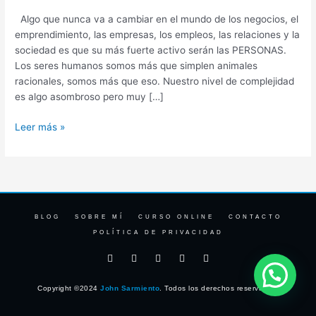
Algo que nunca va a cambiar en el mundo de los negocios, el
emprendimiento, las empresas, los empleos, las relaciones y la
sociedad es que su más fuerte activo serán las PERSONAS.
Los seres humanos somos más que simplen animales
racionales, somos más que eso. Nuestro nivel de complejidad
es algo asombroso pero muy […]
Leer más »
BLOG
SOBRE MÍ
CURSO ONLINE
CONTACTO
POLÍTICA DE PRIVACIDAD
F
I
T
Y
L
a
n
w
o
i
c
s
i
u
n
e
t
t
t
k
Copyright ©2024
John Sarmiento
. Todos los derechos reservados.
b
a
t
u
e
o
g
e
b
d
o
r
r
e
i