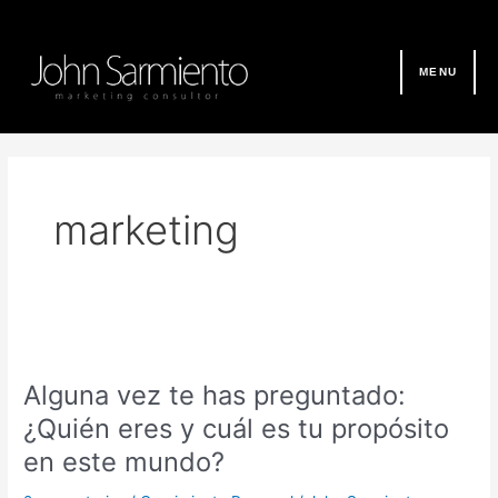
Ir
al
contenido
MENU
marketing
Alguna
vez
Alguna vez te has preguntado:
te
has
¿Quién eres y cuál es tu propósito
preguntado:
en este mundo?
¿Quién
eres