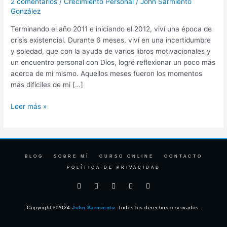
2 comentarios
/
Crecimiento Personal
/
John Sarmiento
y
González
cuál
Terminando el año 2011 e iniciando el 2012, viví una época de
es
crisis existencial. Durante 6 meses, viví en una incertidumbre
tu
y soledad, que con la ayuda de varios libros motivacionales y
propósito
un encuentro personal con Dios, logré reflexionar un poco más
en
acerca de mi mismo. Aquellos meses fueron los momentos
este
más difíciles de mi […]
mundo?
Leer más »
BLOG
SOBRE MÍ
CURSO ONLINE
CONTACTO
POLÍTICA DE PRIVACIDAD
F
I
T
Y
L
a
n
w
o
i
c
s
i
u
n
e
t
t
t
k
Copyright ©2024
John Sarmiento
. Todos los derechos reservados.
b
a
t
u
e
o
g
e
b
d