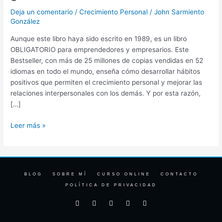
de
Deja un comentario
/
Crecimiento Personal
/
John Sarmiento
la
González
gente
Aunque este libro haya sido escrito en 1989, es un libro
altamente
OBLIGATORIO para emprendedores y empresarios. Este
efectiva
Bestseller, con más de 25 millones de copias vendidas en 52
idiomas en todo el mundo, enseña cómo desarrollar hábitos
positivos que permiten el crecimiento personal y mejorar las
relaciones interpersonales con los demás. Y por esta razón,
[…]
Leer más »
BLOG
SOBRE MÍ
CURSO ONLINE
CONTACTO
POLÍTICA DE PRIVACIDAD
F
I
T
Y
L
a
n
w
o
i
c
s
i
u
n