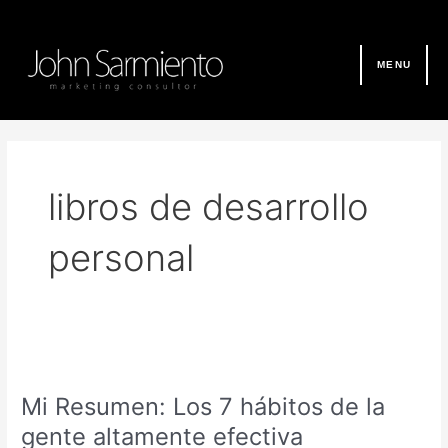
Ir
al
contenido
MENU
libros de desarrollo
personal
Mi
Resumen:
Mi Resumen: Los 7 hábitos de la
Los
7
gente altamente efectiva
hábitos