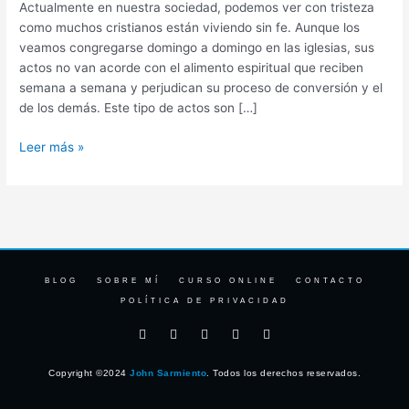
Actualmente en nuestra sociedad, podemos ver con tristeza
que
como muchos cristianos están viviendo sin fe. Aunque los
los
veamos congregarse domingo a domingo en las iglesias, sus
nuestros
actos no van acorde con el alimento espiritual que reciben
semana a semana y perjudican su proceso de conversión y el
de los demás. Este tipo de actos son […]
Leer más »
BLOG
SOBRE MÍ
CURSO ONLINE
CONTACTO
POLÍTICA DE PRIVACIDAD
F
I
T
Y
L
a
n
w
o
i
c
s
i
u
n
e
t
t
t
k
Copyright ©2024
John Sarmiento
. Todos los derechos reservados.
b
a
t
u
e
o
g
e
b
d
o
r
r
e
i