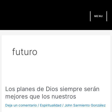
Ir
al
contenido
MENU
futuro
Los
planes
Los planes de Dios siempre serán
de
Dios
mejores que los nuestros
siempre
serán
Deja un comentario
/
Espiritualidad
/
John Sarmiento González
mejores