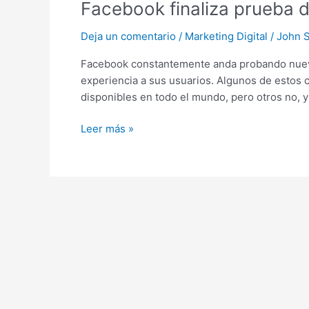
Facebook finaliza prueba 
prueba
del
Deja un comentario
/
Marketing Digital
/
John 
feed
separado
Facebook constantemente anda probando nueva
para
experiencia a sus usuarios. Algunos de estos 
empresas
disponibles en todo el mundo, pero otros no, y
«Explore
Feed»
Leer más »