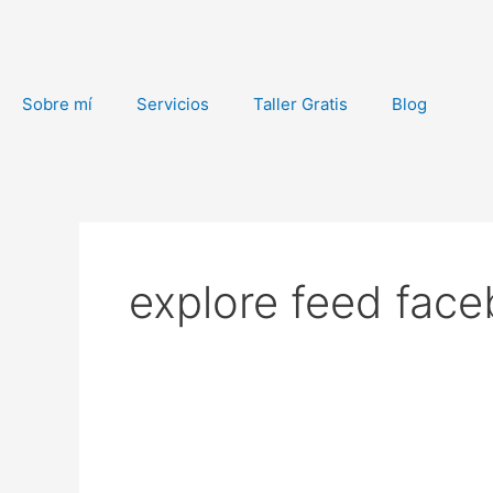
Ir
al
contenido
Sobre mí
Servicios
Taller Gratis
Blog
explore feed fac
Facebook
finaliza