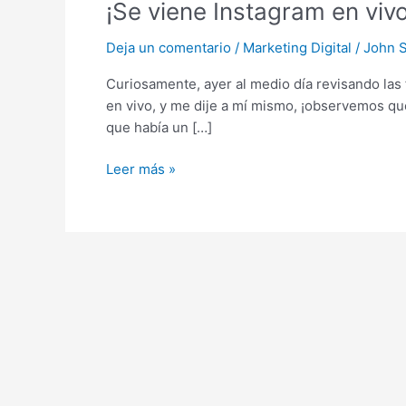
¡Se viene Instagram en vivo
Instagram
en
Deja un comentario
/
Marketing Digital
/
John 
vivo!
Curiosamente, ayer al medio día revisando las
en vivo, y me dije a mí mismo, ¡observemos q
que había un […]
Leer más »