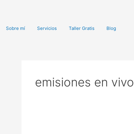
Ir
al
contenido
Sobre mí
Servicios
Taller Gratis
Blog
emisiones en vivo
¡Se
viene