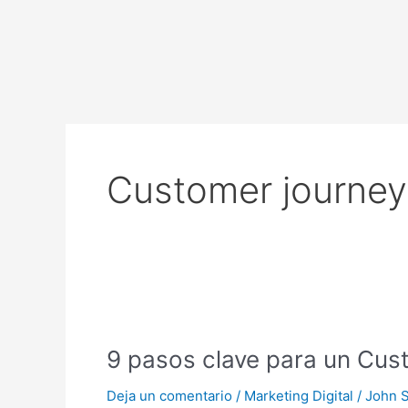
Ir
al
contenido
Customer journe
9
pasos
9 pasos clave para un Cu
clave
para
Deja un comentario
/
Marketing Digital
/
John 
un