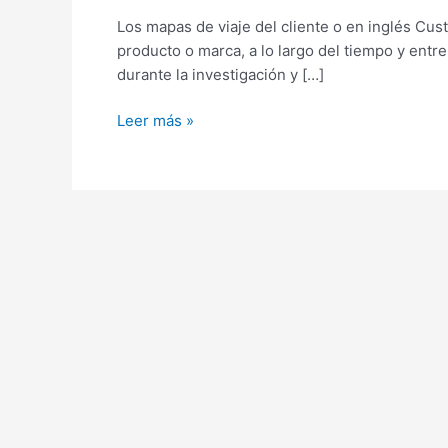
Customer
Los mapas de viaje del cliente o en inglés Cus
Journey
producto o marca, a lo largo del tiempo y ent
Map
durante la investigación y […]
Leer más »