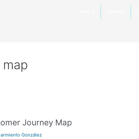
SOBRE MÍ
SERVICIOS
T
y map
stomer Journey Map
Sarmiento González