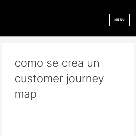
Ir
al
contenido
MENU
como se crea un
customer journey
map
9
pasos