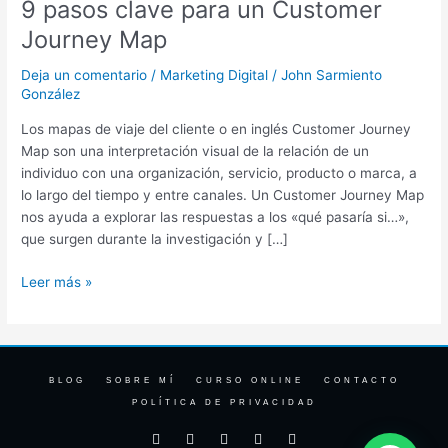
9 pasos clave para un Customer
clave
para
Journey Map
un
Customer
Deja un comentario
/
Marketing Digital
/
John Sarmiento
Journey
González
Map
Los mapas de viaje del cliente o en inglés Customer Journey
Map son una interpretación visual de la relación de un
individuo con una organización, servicio, producto o marca, a
lo largo del tiempo y entre canales. Un Customer Journey Map
nos ayuda a explorar las respuestas a los «qué pasaría si…»,
que surgen durante la investigación y […]
Leer más »
BLOG
SOBRE MÍ
CURSO ONLINE
CONTACTO
POLÍTICA DE PRIVACIDAD
F
I
T
Y
L