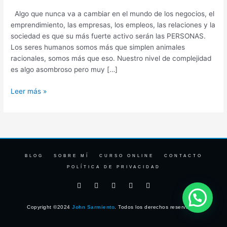
Algo que nunca va a cambiar en el mundo de los negocios, el
emprendimiento, las empresas, los empleos, las relaciones y la
sociedad es que su más fuerte activo serán las PERSONAS.
Los seres humanos somos más que simplen animales
racionales, somos más que eso. Nuestro nivel de complejidad
es algo asombroso pero muy […]
Leer más »
BLOG
SOBRE MÍ
CURSO ONLINE
CONTACTO
POLÍTICA DE PRIVACIDAD
F
I
T
Y
L
a
n
w
o
i
c
s
i
u
n
e
t
t
t
k
Copyright ©2024
John Sarmiento
. Todos los derechos reservados.
b
a
t
u
e
o
g
e
b
d
o
r
r
e
i