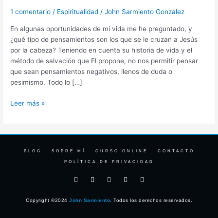
Cristo?
1 comentario
/
Espiritualidad
/
John Sarmiento González
En algunas oportunidades de mi vida me he preguntado, y
¿qué tipo de pensamientos son los que se le cruzan a Jesús
por la cabeza? Teniendo en cuenta su historia de vida y el
método de salvación que El propone, no nos permitir pensar
que sean pensamientos negativos, llenos de duda o
pesimismo. Todo lo […]
Leer más »
BLOG
SOBRE MÍ
CURSO ONLINE
CONTACTO
POLÍTICA DE PRIVACIDAD
F
I
T
Y
L
a
n
w
o
i
c
s
i
u
n
e
t
t
t
k
Copyright ©2024
John Sarmiento
. Todos los derechos reservados.
b
a
t
u
e
o
g
e
b
d