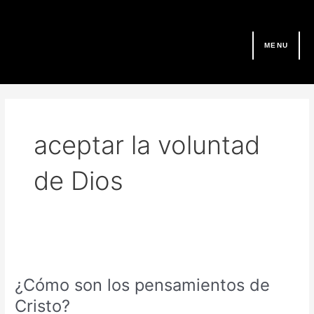
Ir
al
contenido
MENU
aceptar la voluntad
de Dios
¿Cómo
son
¿Cómo son los pensamientos de
los
pensamientos
Cristo?
de