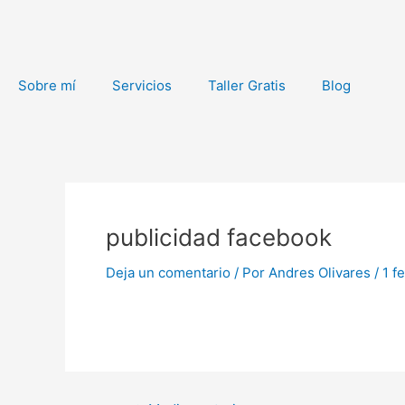
Ir
al
contenido
Sobre mí
Servicios
Taller Gratis
Blog
Navegación
de
publicidad facebook
entradas
Deja un comentario
/ Por
Andres Olivares
/
1 f