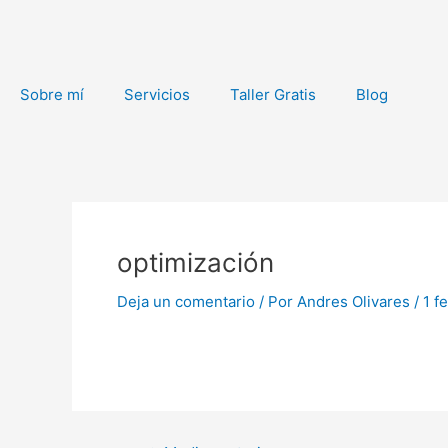
Ir
al
contenido
Sobre mí
Servicios
Taller Gratis
Blog
Navegación
de
optimización
entradas
Deja un comentario
/ Por
Andres Olivares
/
1 f