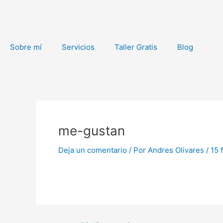
Ir
al
contenido
Sobre mí
Servicios
Taller Gratis
Blog
Navegación
de
me-gustan
entradas
Deja un comentario
/ Por
Andres Olivares
/
15 