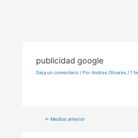
Ir
al
contenido
Navegación
de
publicidad google
entradas
Deja un comentario
/ Por
Andres Olivares
/
1 f
←
Medios anterior