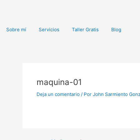
Ir
al
contenido
Sobre mí
Servicios
Taller Gratis
Blog
Navegación
de
maquina-01
entradas
Deja un comentario
/ Por
John Sarmiento Gon