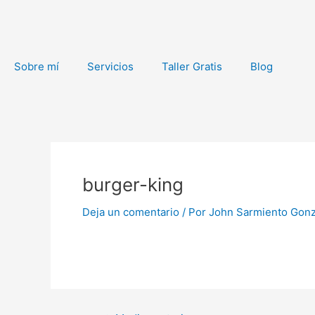
Ir
al
contenido
Sobre mí
Servicios
Taller Gratis
Blog
Navegación
de
burger-king
entradas
Deja un comentario
/ Por
John Sarmiento Gon