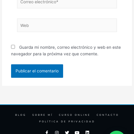
electrónico*
Web
Guarda mi nombre, correo electrónico y web en este
navegador para la próxima vez que comente.
BLOG
SOBRE MÍ
CURSO ONLINE
CONTACTO
POLÍTICA DE PRIVACIDAD
F
I
T
Y
L