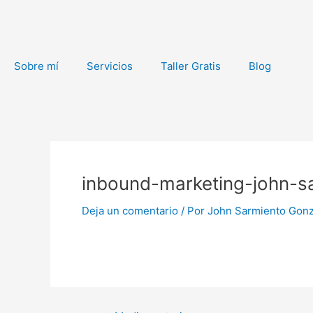
Ir
al
contenido
Sobre mí
Servicios
Taller Gratis
Blog
Navegación
de
inbound-marketing-john-s
entradas
Deja un comentario
/ Por
John Sarmiento Gon