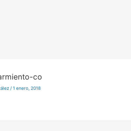
armiento-co
zález
/
1 enero, 2018