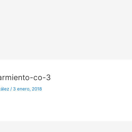
armiento-co-3
zález
/
3 enero, 2018