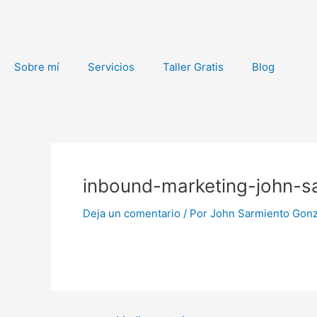
Ir
al
contenido
Sobre mí
Servicios
Taller Gratis
Blog
Navegación
de
inbound-marketing-john-s
entradas
Deja un comentario
/ Por
John Sarmiento Gon