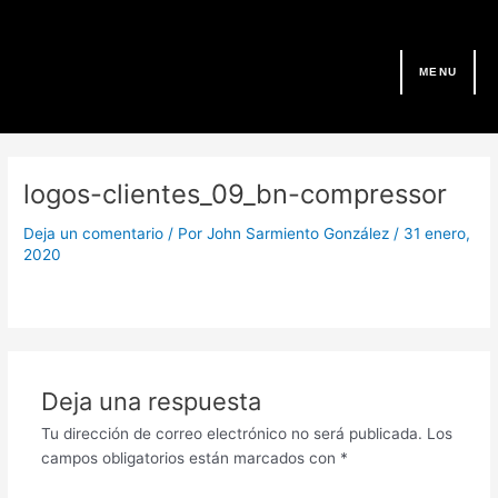
Ir
al
contenido
MENU
logos-clientes_09_bn-compressor
Deja un comentario
/ Por
John Sarmiento González
/
31 enero,
2020
Deja una respuesta
Tu dirección de correo electrónico no será publicada.
Los
campos obligatorios están marcados con
*