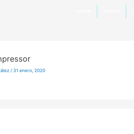
SOBRE MÍ
SERVICIOS
T
mpressor
zález
/
31 enero, 2020