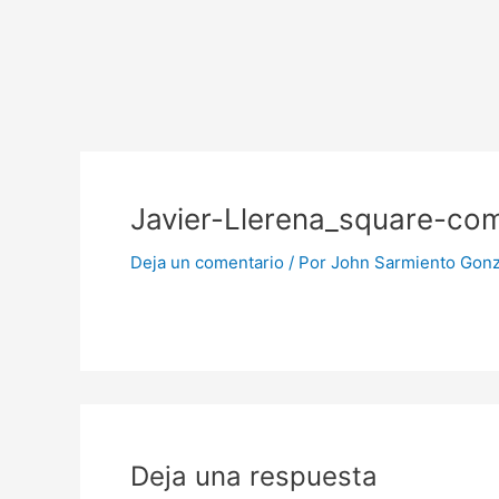
Ir
al
contenido
Javier-Llerena_square-co
Deja un comentario
/ Por
John Sarmiento Gon
Deja una respuesta