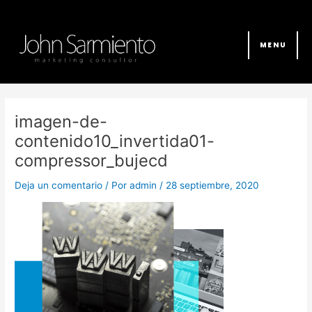
Ir
al
contenido
MENU
imagen-de-
contenido10_invertida01-
compressor_bujecd
Deja un comentario
/ Por
admin
/
28 septiembre, 2020