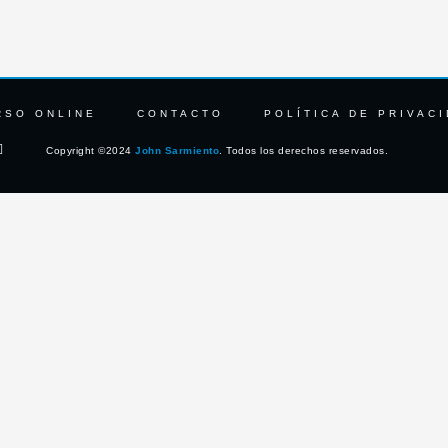
RSO ONLINE
CONTACTO
POLÍTICA DE PRIVAC
L
Copyright ©2024
John Sarmiento
. Todos los derechos reservados.
i
n
k
e
d
i
n