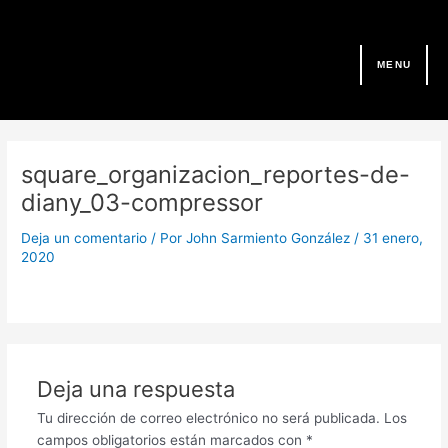
Ir
al
contenido
MENU
square_organizacion_reportes-de-
diany_03-compressor
Deja un comentario
/ Por
John Sarmiento González
/
31 enero,
2020
Deja una respuesta
Tu dirección de correo electrónico no será publicada.
Los
campos obligatorios están marcados con
*