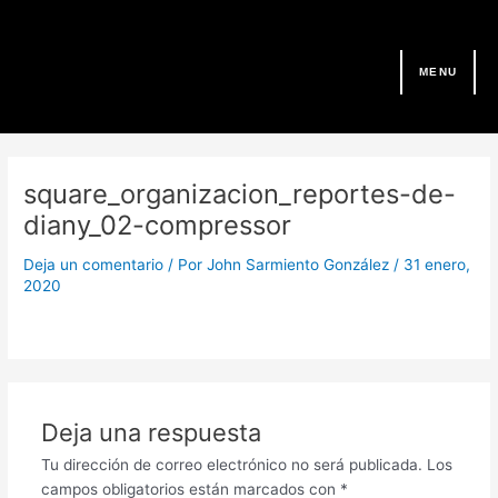
Ir
al
contenido
MENU
square_organizacion_reportes-de-
diany_02-compressor
Deja un comentario
/ Por
John Sarmiento González
/
31 enero,
2020
Deja una respuesta
Tu dirección de correo electrónico no será publicada.
Los
campos obligatorios están marcados con
*