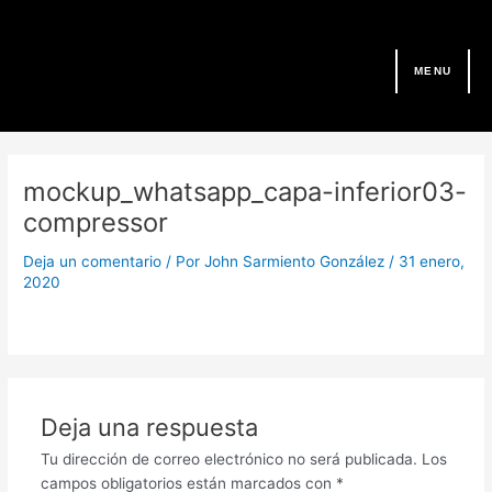
Ir
al
contenido
MENU
mockup_whatsapp_capa-inferior03-
compressor
Deja un comentario
/ Por
John Sarmiento González
/
31 enero,
2020
Deja una respuesta
Tu dirección de correo electrónico no será publicada.
Los
campos obligatorios están marcados con
*