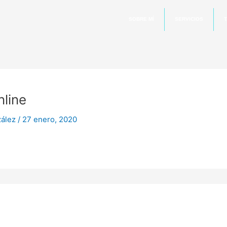
SOBRE MÍ
SERVICIOS
T
line
zález
/
27 enero, 2020