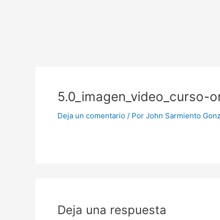
Ir
al
contenido
5.0_imagen_video_curso-on
Deja un comentario
/ Por
John Sarmiento Gon
Deja una respuesta