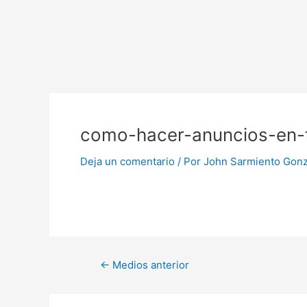
Ir
al
contenido
Navegación
de
como-hacer-anuncios-en-
entradas
Deja un comentario
/ Por
John Sarmiento Gon
←
Medios anterior