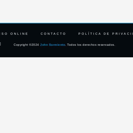
RSO ONLINE
CONTACTO
POLÍTICA DE PRIVAC
L
Copyright ©2024
John Sarmiento
. Todos los derechos reservados.
i
n
k
e
d
i
n