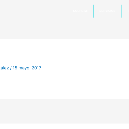
SOBRE MÍ
SERVICIOS
T
zález
/
15 mayo, 2017