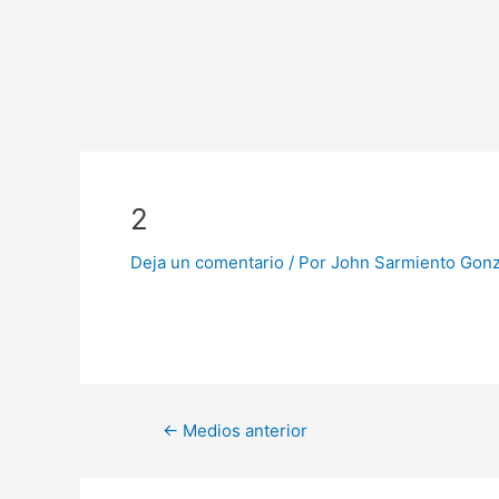
Ir
al
contenido
Navegación
de
2
entradas
Deja un comentario
/ Por
John Sarmiento Gon
←
Medios anterior