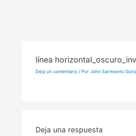
Ir
al
contenido
línea horizontal_oscuro_inv
Deja un comentario
/ Por
John Sarmiento Gon
Deja una respuesta