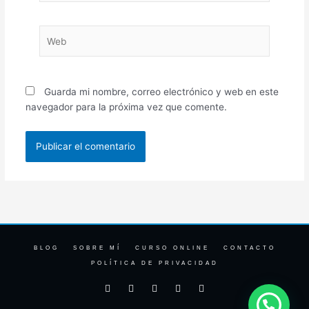
Web
Guarda mi nombre, correo electrónico y web en este
navegador para la próxima vez que comente.
BLOG
SOBRE MÍ
CURSO ONLINE
CONTACTO
POLÍTICA DE PRIVACIDAD
F
I
T
Y
L
a
n
w
o
i
c
s
i
u
n