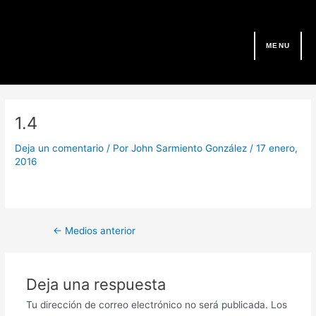
Ir
al
contenido
MENU
Navegación
de
1.4
entradas
Deja un comentario
/ Por
John Sarmiento González
/
17 enero,
2016
←
Medios anterior
Deja una respuesta
Tu dirección de correo electrónico no será publicada.
Los