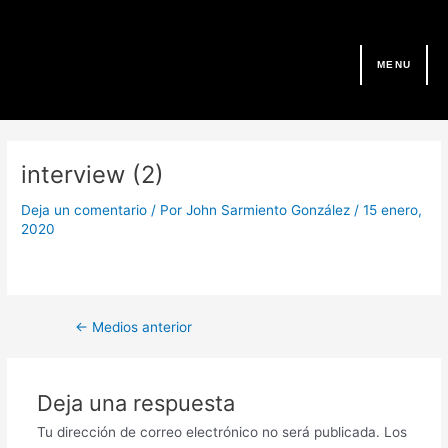
Ir
al
contenido
MENU
Navegación
de
interview (2)
entradas
Deja un comentario
/ Por
John Sarmiento González
/
15 enero,
2020
←
Medios anterior
Deja una respuesta
Tu dirección de correo electrónico no será publicada.
Los