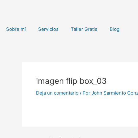
Ir
al
contenido
Sobre mí
Servicios
Taller Gratis
Blog
Navegación
de
imagen flip box_03
entradas
Deja un comentario
/ Por
John Sarmiento Gon