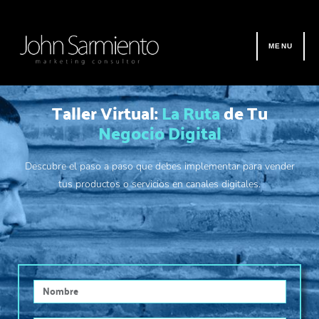
Ir
al
contenido
MENU
Taller Virtual:
La Ruta
de Tu
Negocio Digital
Descubre el paso a paso que debes implementar para vender
tus productos o servicios en canales digitales.
Nombre