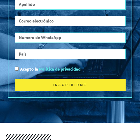
Apellido
Correo
electrónico
Número
de
celular
País
Política
Acepto la
Política de privacidad
de
privacidad
INSCRIBIRME