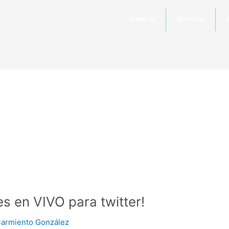
SOBRE MÍ
SERVICIOS
T
s en VIVO para twitter!
Sarmiento González