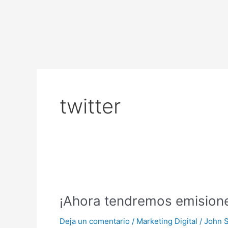
Ir
al
contenido
twitter
¡Ahora
tendremos
¡Ahora tendremos emisione
emisiones
en
Deja un comentario
/
Marketing Digital
/
John 
VIVO